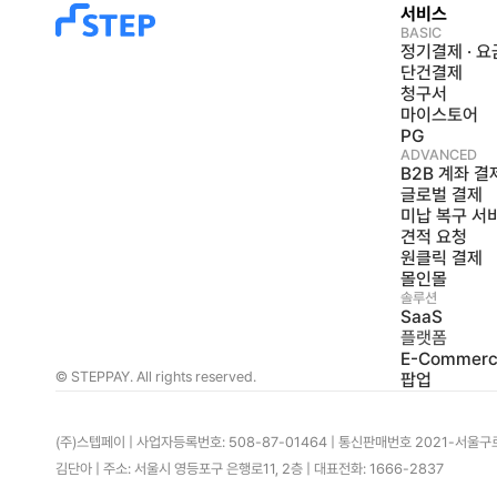
서비스
BASIC
정기결제 · 
단건결제
청구서
마이스토어
PG
ADVANCED
B2B 계좌 결
글로벌 결제
미납 복구 서
견적 요청
원클릭 결제
몰인몰
솔루션
SaaS
플랫폼
E-Commer
© STEPPAY. All rights reserved.
팝업
(주)스텝페이 | 사업자등록번호: 508-87-01464 | 통신판매번호 2021-서울구로-
김단아 | 주소: 서울시 영등포구 은행로11, 2층 | 대표전화: 1666-2837